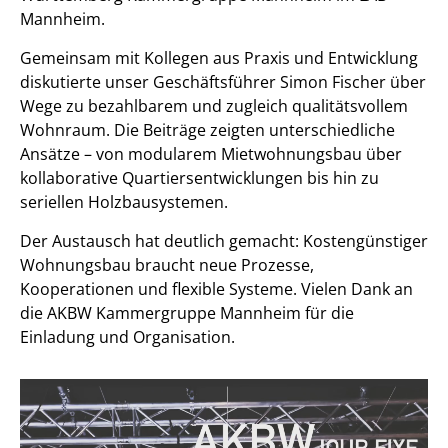
Mannheim.
Aktueller Beitrag:
Gemeinsam mit Kollegen aus Praxis und Entwicklung
diskutierte unser Geschäftsführer Simon Fischer über
2. Preis, Neubau am Schützenplatz in
Wege zu bezahlbarem und zugleich qualitätsvollem
Jerxheim
Wohnraum. Die Beiträge zeigten unterschiedliche
Ansätze – von modularem Mietwohnungsbau über
kollaborative Quartiersentwicklungen bis hin zu
seriellen Holzbausystemen.
Der Austausch hat deutlich gemacht: Kostengünstiger
Wohnungsbau braucht neue Prozesse,
Kooperationen und flexible Systeme. Vielen Dank an
die AKBW Kammergruppe Mannheim für die
Einladung und Organisation.