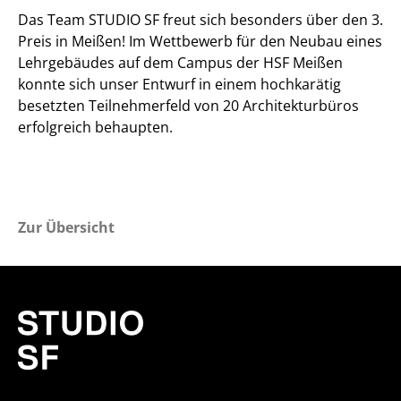
Projekte
Das Team STUDIO SF freut sich besonders über den 3.
Preis in Meißen! Im Wettbewerb für den Neubau eines
Wettbewerbe
Lehrgebäudes auf dem Campus der HSF Meißen
konnte sich unser Entwurf in einem hochkarätig
STUDIO SF
besetzten Teilnehmerfeld von 20 Architekturbüros
Leistungen
erfolgreich behaupten.
Team
Jobs
Zur Übersicht
Aktuelles
Kontakt
Aktueller Beitrag: