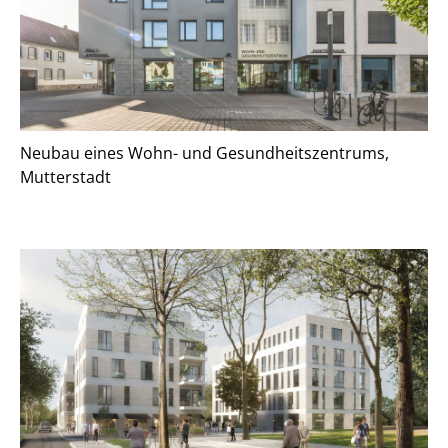
Aktueller Beitrag:
2. Preis, Neubau am Schützenplatz in
Neubau eines Wohn- und Gesundheitszentrums,
Jerxheim
Mutterstadt
Jubiläumsbroschüre 2013-2023